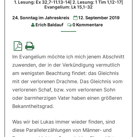
1. Lesung: Ex 32,7-11.13-14| 2. Lesung: 1 Tim 1,12-17|
Evangelium: Lk 15,1-32
1.
Lesung:
Ex
24. Sonntag im Jahreskreis
12. September 2019
32,7-
Comments
Erich Baldauf
0 Kommentare
11.13-
14|
2.
Lesung:
1
Tim
1,12-
17|
Im Evangelium möchte ich mich jenem Abschnitt
Evangelium:
zuwenden, der in der Verkündigung vermutlich
Lk
15,1-
am wenigsten Beachtung findet: das Gleichnis
32
mit der verlorenen Drachme. Das Gleichnis vom
verlorenen Schaf, bzw. vom verlorenen Sohn
oder barmherzigen Vater haben einen größeren
Bekanntheitsgrad.
Was wir bei Lukas immer wieder finden, sind
diese Parallelerzählungen von Männer- und