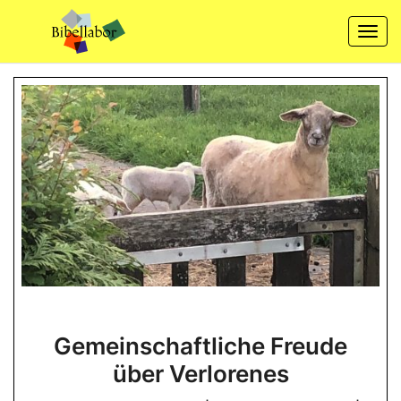
Skip
to
Togg
content
navi
Gemeinschaftliche
Gemeinschaftliche Freude
Freude
über Verlorenes
über
Verlorenes