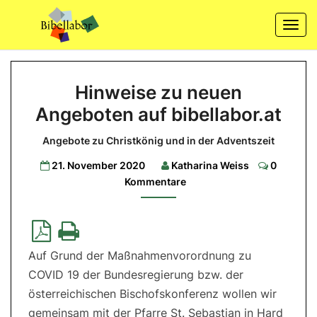
Skip
to
Togg
content
navi
Hinweise
Hinweise zu neuen
zu
Angeboten auf bibellabor.at
neuen
Angeboten
Angebote zu Christkönig und in der Adventszeit
auf
Comment
21. November 2020
Katharina Weiss
0
bibellabor.at
Kommentare
Angebote
zu
Christkönig
und
in
der
Adventszeit
Auf Grund der Maßnahmenvorordnung zu
COVID 19 der Bundesregierung bzw. der
österreichischen Bischofskonferenz wollen wir
gemeinsam mit der Pfarre St. Sebastian in Hard