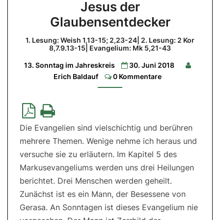
Jesus der
der
Glaubensentdecker
Glaubensentdecker
1.
1. Lesung: Weish 1,13-15; 2,23-24| 2. Lesung: 2 Kor
Lesung:
8,7.9.13-15| Evangelium: Mk 5,21-43
Weish
1,13-
13. Sonntag im Jahreskreis
30. Juni 2018
15;
2,23-
Comments
Erich Baldauf
0 Kommentare
24|
2.
Lesung:
2
Kor
8,7.9.13-
15|
Die Evangelien sind vielschichtig und berühren
Evangelium:
Mk
mehrere Themen. Wenige nehme ich heraus und
5,21-
43
versuche sie zu erläutern. Im Kapitel 5 des
Markusevangeliums werden uns drei Heilungen
berichtet. Drei Menschen werden geheilt.
Zunächst ist es ein Mann, der Besessene von
Gerasa. An Sonntagen ist dieses Evangelium nie