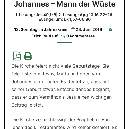
Johannes – Mann der Wüste
–
Mann
1. Lesung: Jes 49,1-6| 2. Lesung: Apg 13,16.22-26|
Evangelium: Lk 1,57-66.80
der
Wüste
12. Sonntag im Jahreskreis
23. Juni 2018
Comments
Erich Baldauf
0 Kommentare
1.
Lesung:
Jes
49,1-
6|
2.
Lesung:
Die Kirche feiert nicht viele Geburtstage. Sie
Apg
13,16.22-
feiert sie von Jesus, Maria und eben von
26|
Evangelium:
Johannes dem Täufer. Es deutet an, dass mit
Lk
1,57-
seiner Geburt etwas Entscheidendes beginnt,
66.80
dass er zum Verständnis Jesu einen wichtigen
Beitrag leistet.
Die Kirche vernachlässigt die Propheten. Von
jenen des I. Testamentes wird keiner gefeiert. Es