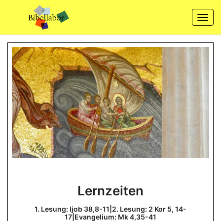
Skip
to
Togg
content
navi
Lernzeiten
Lernzeiten
1.
Lesung:
Ijob
1. Lesung: Ijob 38,8-11|2. Lesung: 2 Kor 5, 14-
38,8-
17|Evangelium: Mk 4,35-41