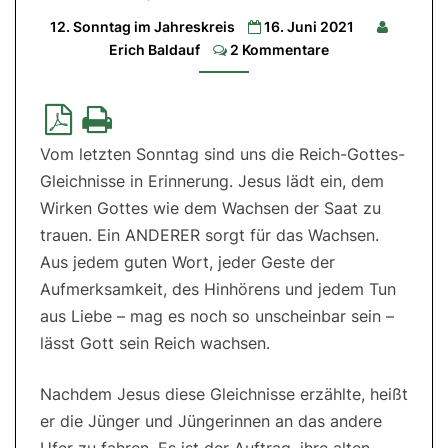
11|2.
Lesung:
12. Sonntag im Jahreskreis
16. Juni 2021
2
Comments
Kor
Erich Baldauf
2 Kommentare
5,
14-
17|Evangelium:
Mk
4,35-
41
Vom letzten Sonntag sind uns die Reich-Gottes-
Gleichnisse in Erinnerung. Jesus lädt ein, dem
Wirken Gottes wie dem Wachsen der Saat zu
trauen. Ein ANDERER sorgt für das Wachsen.
Aus jedem guten Wort, jeder Geste der
Aufmerksamkeit, des Hinhörens und jedem Tun
aus Liebe – mag es noch so unscheinbar sein –
lässt Gott sein Reich wachsen.
Nachdem Jesus diese Gleichnisse erzählte, heißt
er die Jünger und Jüngerinnen an das andere