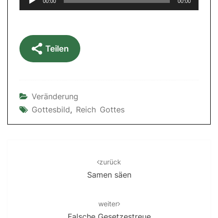
00:00
00:00
Player
Teilen
Veränderung
Gottesbild
,
Reich Gottes
Post
navigation
zurück
Samen säen
weiter
Falsche Gesetzestreue