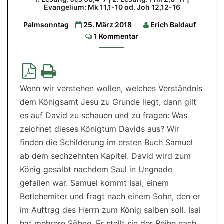
Evangelium: Mk 11,1-10 od. Joh 12,12-16
sein
Palmsonntag
25. März 2018
Erich Baldauf
1.
Lesung:
Comments
1 Kommentar
Jes
50,4-
7
|
2.
Lesung:
Phil
Wenn wir verstehen wollen, welches Verständnis
2,6-
11
dem Königsamt Jesu zu Grunde liegt, dann gilt
|
Evangelium:
es auf David zu schauen und zu fragen: Was
Mk
11,1-
zeichnet dieses Königtum Davids aus? Wir
10
od.
finden die Schilderung im ersten Buch Samuel
Joh
12,12-
ab dem sechzehnten Kapitel. David wird zum
16
König gesalbt nachdem Saul in Ungnade
gefallen war. Samuel kommt Isai, einem
Betlehemiter und fragt nach einem Sohn, den er
im Auftrag des Herrn zum König salben soll. Isai
hat mehrere Söhne. Er stellt sie der Reihe nach