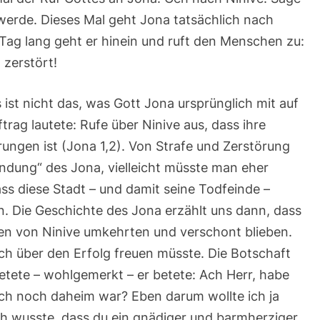
 werde. Dieses Mal geht Jona tatsächlich nach
 Tag lang geht er hinein und ruft den Menschen zu:
 zerstört!
ist nicht das, was Gott Jona ursprünglich mit auf
rag lautete: Rufe über Ninive aus, dass ihre
rungen ist (Jona 1,2). Von Strafe und Zerstörung
rfindung“ des Jona, vielleicht müsste man eher
s diese Stadt – und damit seine Todfeinde –
n. Die Geschichte des Jona erzählt uns dann, dass
hen von Ninive umkehrten und verschont blieben.
ch über den Erfolg freuen müsste. Die Botschaft
ete – wohlgemerkt – er betete: Ach Herr, habe
 ich noch daheim war? Eben darum wollte ich ja
ch wusste, dass du ein gnädiger und barmherziger