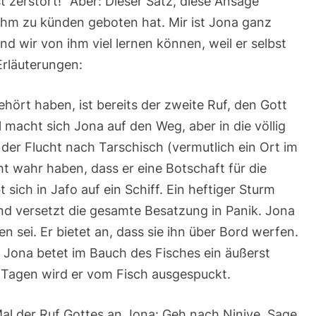
t zerstört!“ Aber: Dieser Satz, diese Ansage
ihm zu künden geboten hat. Mir ist Jona ganz
und wir von ihm viel lernen können, weil er selbst
Erläuterungen:
hört haben, ist bereits der zweite Ruf, den Gott
 macht sich Jona auf den Weg, aber in die völlig
 der Flucht nach Tarschisch (vermutlich ein Ort im
cht wahr haben, dass er eine Botschaft für die
 sich in Jafo auf ein Schiff. Ein heftiger Sturm
und versetzt die gesamte Besatzung in Panik. Jona
en sei. Er bietet an, dass sie ihn über Bord werfen.
. Jona betet im Bauch des Fisches ein äußerst
i Tagen wird er vom Fisch ausgespuckt.
l der Ruf Gottes an Jona: Geh nach Ninive. Sage