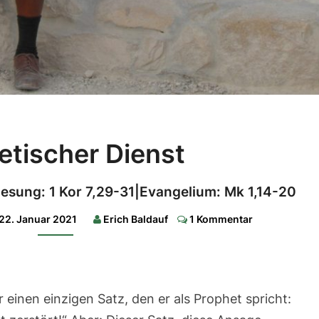
Prophetischer
etischer Dienst
Dienst
1.
 Lesung: 1 Kor 7,29-31|Evangelium: Mk 1,14-20
Lesung:
Jona
3,1-
Comments
22. Januar 2021
Erich Baldauf
1 Kommentar
5.10|2.
Lesung:
1
Kor
7,29-
31|Evangelium:
Mk
inen einzigen Satz, den er als Prophet spricht:
1,14-
20