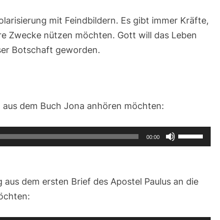
olarisierung mit Feindbildern. Es gibt immer Kräfte,
ihre Zwecke nützen möchten. Gott will das Leben
eser Botschaft geworden.
ng aus dem Buch Jona anhören möchten:
Pfeiltasten
00:00
Hoch/Runt
benutzen,
um
 aus dem ersten Brief des Apostel Paulus an die
die
öchten:
Lautstärke