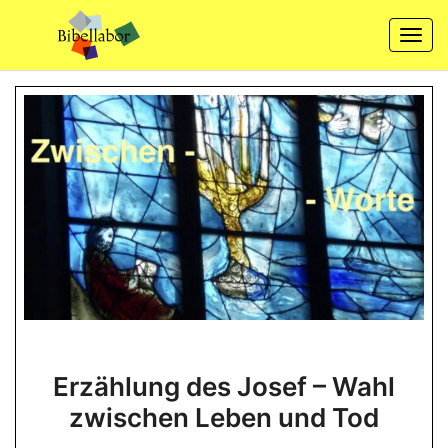
Skip
to
Togg
content
navi
Erzählung
Erzählung des Josef – Wahl
des
zwischen Leben und Tod
Josef
–