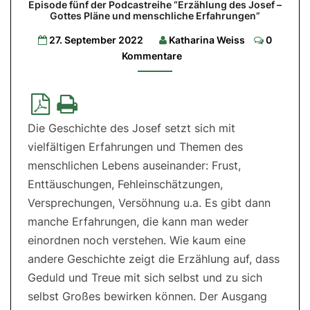
Episode fünf der Podcastreihe “Erzählung des Josef –
Wahl
Gottes Pläne und menschliche Erfahrungen”
zwischen
Commen
27. September 2022
Katharina Weiss
0
Leben
Kommentare
und
Tod
Episode
fünf
Die Geschichte des Josef setzt sich mit
der
Podcastreihe
vielfältigen Erfahrungen und Themen des
“Erzählung
des
menschlichen Lebens auseinander: Frust,
Josef
–
Enttäuschungen, Fehleinschätzungen,
Gottes
Pläne
Versprechungen, Versöhnung u.a. Es gibt dann
und
menschliche
manche Erfahrungen, die kann man weder
Erfahrungen”
einordnen noch verstehen. Wie kaum eine
andere Geschichte zeigt die Erzählung auf, dass
Geduld und Treue mit sich selbst und zu sich
selbst Großes bewirken können. Der Ausgang