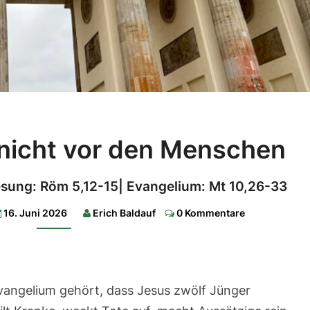
Fürchtet
 nicht vor den Menschen
euch
nicht
Lesung: Röm 5,12-15| Evangelium: Mt 10,26-33
vor
Comments
den
16. Juni 2026
Erich Baldauf
0 Kommentare
Menschen
1.Lesung:
Jer
20,10-
vangelium gehört, dass Jesus zwölf Jünger
13|
2.Lesung: