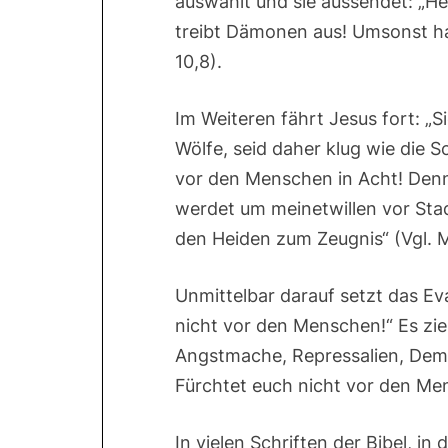
auswählt und sie aussendet: „He
treibt Dämonen aus! Umsonst ha
10,8).
Im Weiteren fährt Jesus fort: „S
Wölfe, seid daher klug wie die 
vor den Menschen in Acht! Denn 
werdet um meinetwillen vor Sta
den Heiden zum Zeugnis“ (Vgl. M
Unmittelbar darauf setzt das Ev
nicht vor den Menschen!“ Es zie
Angstmache, Repressalien, Demü
Fürchtet euch nicht vor den Me
In vielen Schriften der Bibel, i