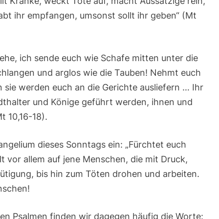
ilt Kranke, weckt Tote auf, macht Aussätzige rein,
Röm
5,12-
bt ihr empfangen, umsonst sollt ihr geben“ (Mt
15|
Evangelium:
Mt
10,26-
33
iehe, ich sende euch wie Schafe mitten unter die
Schlangen und arglos wie die Tauben! Nehmt euch
sie werden euch an die Gerichte ausliefern … Ihr
dthalter und Könige geführt werden, ihnen und
t 10,16-18).
angelium dieses Sonntags ein: „Fürchtet euch
lt vor allem auf jene Menschen, die mit Druck,
tigung, bis hin zum Töten drohen und arbeiten.
nschen!
n den Psalmen finden wir dagegen häufig die Worte: