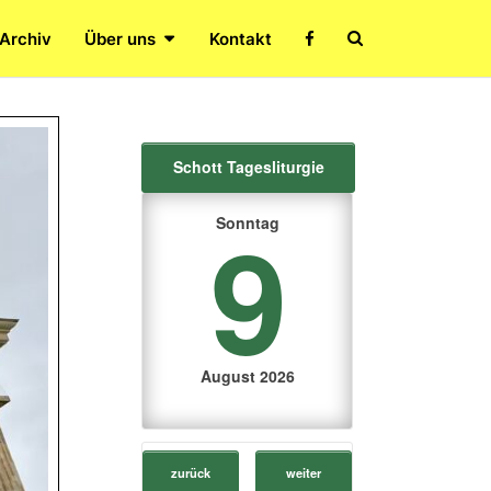
Search
 Archiv
Über uns
Kontakt
Icon
Schott Tagesliturgie
9
Sonntag
August 2026
zurück
weiter