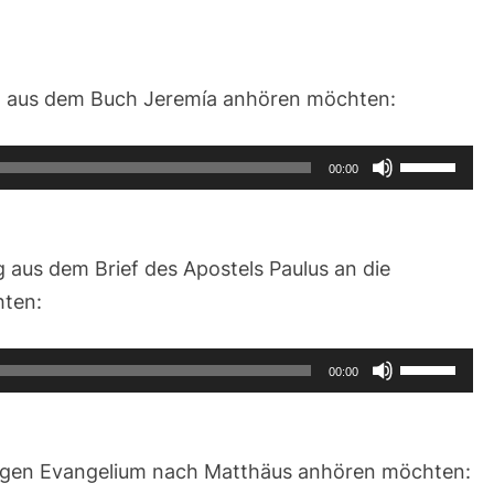
ng aus dem Buch Jeremía anhören möchten:
Pfeiltasten
00:00
Hoch/Runt
benutzen,
um
 aus dem Brief des Apostels Paulus an die
die
ten:
Lautstärke
zu
Pfeiltasten
00:00
regeln.
Hoch/Runt
benutzen,
um
ligen Evangelium nach Matthäus anhören möchten: