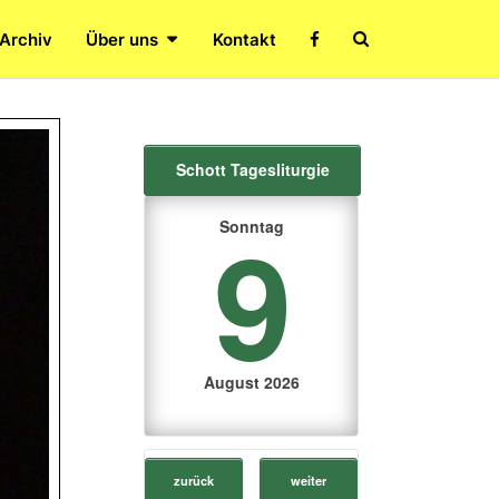
Search
 Archiv
Über uns
Kontakt
Icon
Schott Tagesliturgie
9
Sonntag
August 2026
zurück
weiter