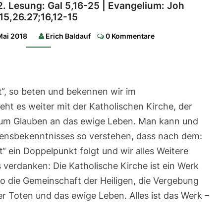
 2. Lesung: Gal 5,16-25 | Evangelium: Joh
Lesung:
Apg
15,26.27;16,12-15
2,1-
11
Comments
Mai 2018
Erich Baldauf
0 Kommentare
|
2.
Lesung:
Gal
5,16-
25
|
st“, so beten und bekennen wir im
Evangelium:
Joh
ht es weiter mit der Katholischen Kirche, der
15,26.27;16,12-
15
zum Glauben an das ewige Leben. Man kann und
bensbekenntnisses so verstehen, dass nach dem:
t“ ein Doppelpunkt folgt und wir alles Weitere
 verdanken: Die Katholische Kirche ist ein Werk
so die Gemeinschaft der Heiligen, die Vergebung
r Toten und das ewige Leben. Alles ist das Werk –