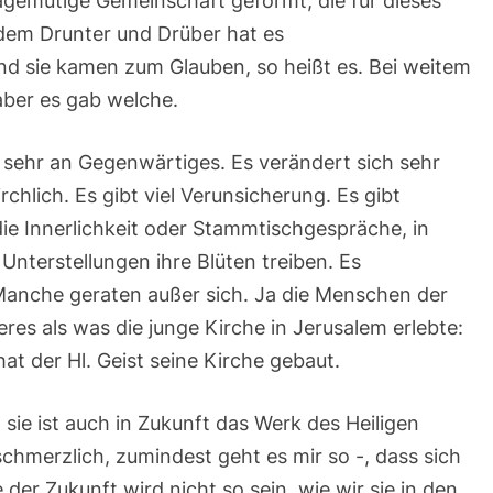
gemutige Gemeinschaft geformt, die für dieses
 dem Drunter und Drüber hat es
d sie kamen zum Glauben, so heißt es. Bei weitem
aber es gab welche.
h sehr an Gegenwärtiges. Es verändert sich sehr
kirchlich. Es gibt viel Verunsicherung. Es gibt
n die Innerlichkeit oder Stammtischgespräche, in
nterstellungen ihre Blüten treiben. Es
 Manche geraten außer sich. Ja die Menschen der
res als was die junge Kirche in Jerusalem erlebte:
at der Hl. Geist seine Kirche gebaut.
, sie ist auch in Zukunft das Werk des Heiligen
 schmerzlich, zumindest geht es mir so -, dass sich
 der Zukunft wird nicht so sein, wie wir sie in den