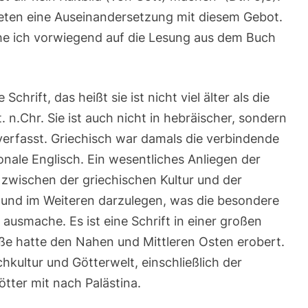
Mt
ieten eine Auseinandersetzung mit diesem Gebot.
13,24-
43
he ich vorwiegend auf die Lesung aus dem Buch
Schrift, das heißt sie ist nicht viel älter als die
. n.Chr. Sie ist auch nicht in hebräischer, sondern
 verfasst. Griechisch war damals die verbindende
onale Englisch. Ein wesentliches Anliegen der
 zwischen der griechischen Kultur und der
n und im Weiteren darzulegen, was die besondere
 ausmache. Es ist eine Schrift in einer großen
ße hatte den Nahen und Mittleren Osten erobert.
chkultur und Götterwelt, einschließlich der
tter mit nach Palästina.