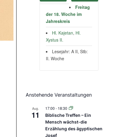
Freitag
der 18. Woche im
Jahreskreis
Hl. Kajetan
,
Hl.
Xystus II.
Lesejahr: A II, Stb:
II. Woche
Anstehende Veranstaltungen
17:00
-
18:30
Aug.
11
Biblische Treffen – Ein
Mensch wächst-die
Erzählung des ägyptischen
Josef