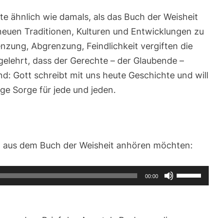
e ähnlich wie damals, als das Buch der Weisheit
 neuen Traditionen, Kulturen und Entwicklungen zu
nzung, Abgrenzung, Feindlichkeit vergiften die
gelehrt, dass der Gerechte – der Glaubende –
nd: Gott schreibt mit uns heute Geschichte und will
age Sorge für jede und jeden.
g aus dem Buch der Weisheit anhören möchten:
Pfeiltasten
00:00
Hoch/Runt
benutzen,
um