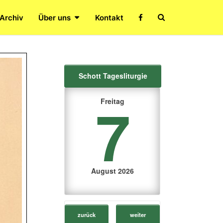
Search
 Archiv
Über uns
Kontakt
Icon
Schott Tagesliturgie
7
Freitag
August 2026
zurück
weiter