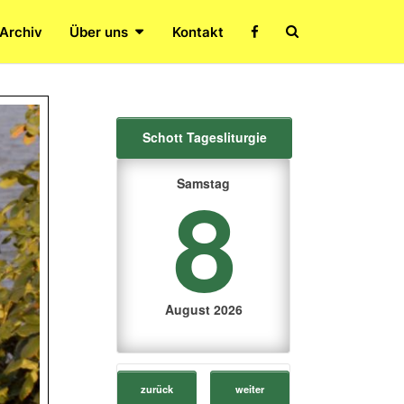
Search
 Archiv
Über uns
Kontakt
Icon
Schott Tagesliturgie
8
Samstag
August 2026
zurück
weiter