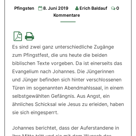
Lesung:
Comment
Pfingsten
8. Juni 2019
Erich Baldauf
0
Apg
2,1-
Kommentare
11
|
2.
Lesung:
1Kor
12,3b-
7.12-
Es sind zwei ganz unterschiedliche Zugänge
13|
Evangelium:
zum Pfingstfest, die uns heute die beiden
Joh
20,19-
biblischen Texte vorgeben. Da ist einerseits das
23
Evangelium nach Johannes. Die Jüngerinnen
und Jünger befinden sich hinter verschlossenen
Türen im sogenannten Abendmahlssaal, in einem
selbstgewählten Gefängnis. Aus Angst, ein
ähnliches Schicksal wie Jesus zu erleiden, haben
sie sich eingesperrt.
Johannes berichtet, dass der Auferstandene in