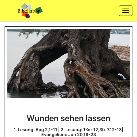
Skip
to
Togg
content
navi
Wunden
Wunden sehen lassen
sehen
lassen
1. Lesung: Apg 2,1-11 | 2. Lesung: 1Kor 12,3b-7.12-13|
Evangelium: Joh 20,19-23
1.