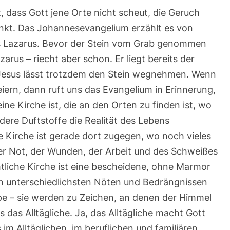
, dass Gott jene Orte nicht scheut, die Geruch
inkt. Das Johannesevangelium erzählt es von
s Lazarus. Bevor der Stein vom Grab genommen
arus – riecht aber schon. Er liegt bereits der
) Jesus lässt trotzdem den Stein wegnehmen. Wenn
eiern, dann ruft uns das Evangelium in Erinnerung,
ine Kirche ist, die an den Orten zu finden ist, wo
ere Duftstoffe die Realität des Lebens
 Kirche ist gerade dort zugegen, wo noch vieles
der Not, der Wunden, der Arbeit und des Schweißes
chtliche Kirche ist eine bescheidene, ohne Marmor
n unterschiedlichsten Nöten und Bedrängnissen
ppe – sie werden zu Zeichen, an denen der Himmel
es das Alltägliche. Ja, das Alltägliche macht Gott
im Alltäglichen, im beruflichen und familiären