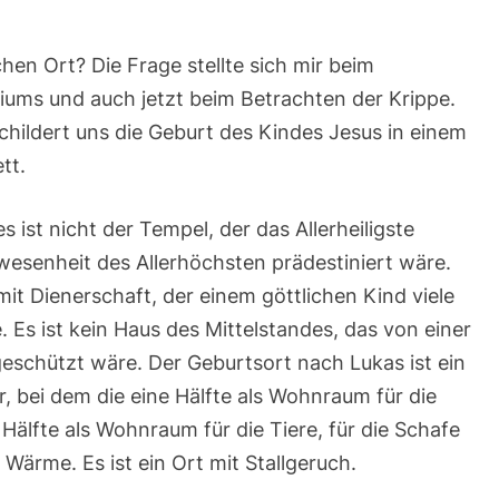
6
|
2.
hen Ort? Die Frage stellte sich mir beim
Lesung:
Tit
iums und auch jetzt beim Betrachten der Krippe.
2,11-
12
schildert uns die Geburt des Kindes Jesus in einem
|
Evangelium:
tt.
Lk
2,1-
14
ist nicht der Tempel, der das Allerheiligste
wesenheit des Allerhöchsten prädestiniert wäre.
mit Dienerschaft, der einem göttlichen Kind viele
 Es ist kein Haus des Mittelstandes, das von einer
chützt wäre. Der Geburtsort nach Lukas ist ein
er, bei dem die eine Hälfte als Wohnraum für die
älfte als Wohnraum für die Tiere, für die Schafe
 Wärme. Es ist ein Ort mit Stallgeruch.