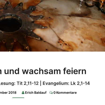
Aufmerksam
 und wachsam feiern
und
wachsam
 Lesung: Tit 2,11-12 | Evangelium: Lk 2,1-14
feiern
Comments
ember 2018
Erich Baldauf
0 Kommentare
1.
Lesung:
Jes
9,1-