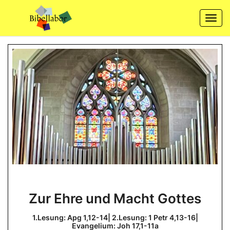
Skip
to
Togg
content
navi
Zur
Zur Ehre und Macht Gottes
Ehre
und
1.Lesung: Apg 1,12-14| 2.Lesung: 1 Petr 4,13-16|
Evangelium: Joh 17,1-11a
Macht