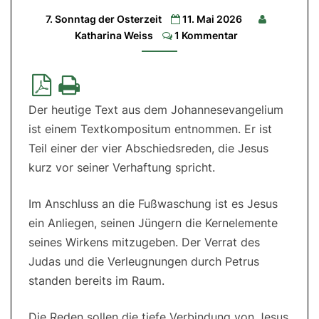
Gottes
7. Sonntag der Osterzeit
11. Mai 2026
Comments
Katharina Weiss
1 Kommentar
1.Lesung:
Apg
1,12-
14|
2.Lesung:
1
Petr
Der heutige Text aus dem Johannesevangelium
4,13-
16|
ist einem Textkompositum entnommen. Er ist
Evangelium:
Joh
Teil einer der vier Abschiedsreden, die Jesus
17,1-
11a
kurz vor seiner Verhaftung spricht.
Im Anschluss an die Fußwaschung ist es Jesus
ein Anliegen, seinen Jüngern die Kernelemente
seines Wirkens mitzugeben. Der Verrat des
Judas und die Verleugnungen durch Petrus
standen bereits im Raum.
Die Reden sollen die tiefe Verbindung von Jesus