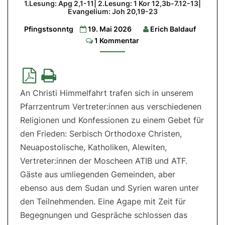
1.Lesung: Apg 2,1-11| 2.Lesung: 1 Kor 12,3b-7.12-13|
Sinai
Evangelium: Joh 20,19-23
und
Pfingstsonntg
19. Mai 2026
Erich Baldauf
zu
Comments
1 Kommentar
Pfingsten
1.Lesung:
Apg
2,1-
11|
An Christi Himmelfahrt trafen sich in unserem
2.Lesung:
1
Pfarrzentrum Vertreter:innen aus verschiedenen
Kor
12,3b-
Religionen und Konfessionen zu einem Gebet für
7.12-
13|
den Frieden: Serbisch Orthodoxe Christen,
Evangelium:
Joh
Neuapostolische, Katholiken, Alewiten,
20,19-
Vertreter:innen der Moscheen ATIB und ATF.
23
Gäste aus umliegenden Gemeinden, aber
ebenso aus dem Sudan und Syrien waren unter
den Teilnehmenden. Eine Agape mit Zeit für
Begegnungen und Gespräche schlossen das