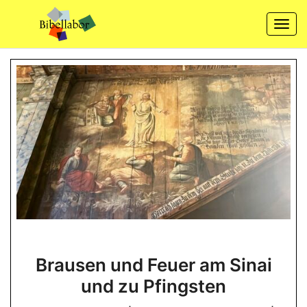
Skip
to
Togg
content
navi
Brausen
Brausen und Feuer am Sinai
und
und zu Pfingsten
Feuer
am