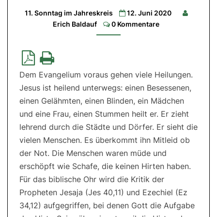
19,2-
11. Sonntag im Jahreskreis
12. Juni 2020
6a
Comments
|
Erich Baldauf
0 Kommentare
2.
Lesung:
Röm
5,6-
11|
Evangelium:
Mt
Dem Evangelium voraus gehen viele Heilungen.
9,36-
10,8
Jesus ist heilend unterwegs: einen Besessenen,
einen Gelähmten, einen Blinden, ein Mädchen
und eine Frau, einen Stummen heilt er. Er zieht
lehrend durch die Städte und Dörfer. Er sieht die
vielen Menschen. Es überkommt ihn Mitleid ob
der Not. Die Menschen waren müde und
erschöpft wie Schafe, die keinen Hirten haben.
Für das biblische Ohr wird die Kritik der
Propheten Jesaja (Jes 40,11) und Ezechiel (Ez
34,12) aufgegriffen, bei denen Gott die Aufgabe