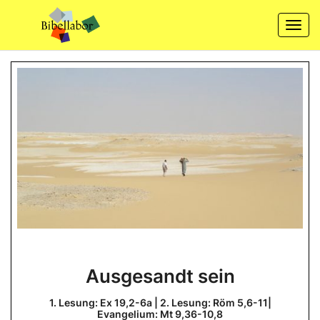
Skip
to
Togg
content
navi
Ausgesandt
Ausgesandt sein
sein
1.
1. Lesung: Ex 19,2-6a | 2. Lesung: Röm 5,6-11|
Lesung:
Evangelium: Mt 9,36-10,8
Ex