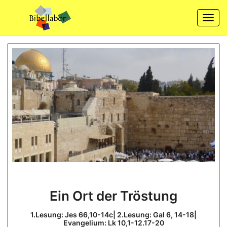
Skip
to
Togg
content
navi
Ein
Ein Ort der Tröstung
Ort
der
1.Lesung: Jes 66,10-14c| 2.Lesung: Gal 6, 14-18|
Evangelium: Lk 10,1-12.17-20
Tröstung