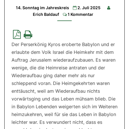
14. Sonntag im Jahreskreis
2. Juli 2025
1.Lesung:
Jes
Comments
Erich Baldauf
1 Kommentar
66,10-
14c|
2.Lesung:
Gal
6,
14-
18|
Der Perserkönig Kyros eroberte Babylon und er
Evangelium:
Lk
erlaubte dem Volk Israel die Heimkehr mit dem
10,1-
12.17-
Auftrag Jerusalem wiederaufzubauen. Es waren
20
wenige, die die Heimreise antraten und der
Wiederaufbau ging daher mehr als nur
schleppend voran. Die Heimgekehrten waren
enttäuscht, weil am Wiederaufbau nichts
vorwärtsging und das Leben mühsam blieb. Die
in Babylon Lebenden weigerten sich im Weiteren
heimzukehren, weil für sie das Leben in Babylon
leichter war. Es verwundert nicht, dass es