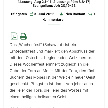
1.Lesung: Apg 2,1-11| 2.Lesung: Röm 8,8-17|
Evangelium: Joh 20,19-23
1.Lesung:
Apg
Commen
2,1-
Pfingsten
3. Juni 2025
Erich Baldauf
0
11|
Kommentare
2.Lesung:
Röm
8,8-
17|
Evangelium:
Joh
20,19-
23
Das „Wochenfest“ (Schawuot) ist ein
Erntedankfest und markiert den Abschluss der
mit dem Osterfest beginnenden Weizenernte.
Dieses Wochenfest erinnert zugleich an die
Gabe der Tora an Mose. Mit der Tora, den fünf
Büchern des Moses ist der Welt ein neuer Geist
geschenkt. Pfingsten ist damit von jeher auch
die Feier der Tora, die Feier des Wortes mit
einem heiligen, heilsamen Geist.