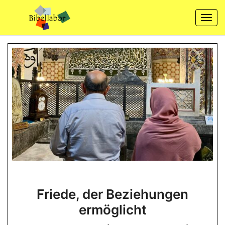
Skip
to
Togg
content
navi
Friede,
Friede, der Beziehungen
der
ermöglicht
Beziehungen
ermöglicht