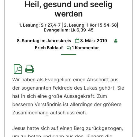
Heil, gesund und seelig
gesund
werden
und
seelig
1. Lesung: Sir 27,4-7 | 2. Lesung: 1 Kor 15,54-58|
werden
Evangelium: Lk 6,39-45
1.
8. Sonntag im Jahreskreis
3. März 2019
Lesung:
Comments
Erich Baldauf
1 Kommentar
Sir
27,4-
7
|
2.
Lesung:
1
Kor
Wir haben als Evangelium einen Abschnitt aus
15,54-
58|
der sogenannten Feldrede des Lukas gehört. Sie
Evangelium:
hat in sich eine große Aussagekraft. Zum
Lk
6,39-
besseren Verständnis ist allerdings der größere
45
Zusammenhang aufschlussreich.
Jesus hatte sich auf einen Berg zurückgezogen,
um zu beten und dann aus den Jüngern die