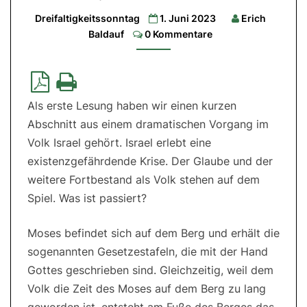
34,4b.5-
Dreifaltigkeitssonntag
1. Juni 2023
Erich
6.8-
Comments
9|
Baldauf
0 Kommentare
2.
Lesung:
2
Kor
13,11-
13|
Evangelium:
Als erste Lesung haben wir einen kurzen
Joh
3,16-
Abschnitt aus einem dramatischen Vorgang im
18
Volk Israel gehört. Israel erlebt eine
existenzgefährdende Krise. Der Glaube und der
weitere Fortbestand als Volk stehen auf dem
Spiel. Was ist passiert?
Moses befindet sich auf dem Berg und erhält die
sogenannten Gesetzestafeln, die mit der Hand
Gottes geschrieben sind. Gleichzeitig, weil dem
Volk die Zeit des Moses auf dem Berg zu lang