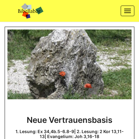
Skip
to
Togg
content
navi
Neue
Neue Vertrauensbasis
Vertrauensbasis
1.
1. Lesung: Ex 34,4b.5-6.8-9| 2. Lesung: 2 Kor 13,11-
Lesung:
13| Evangelium: Joh 3,16-18
Ex