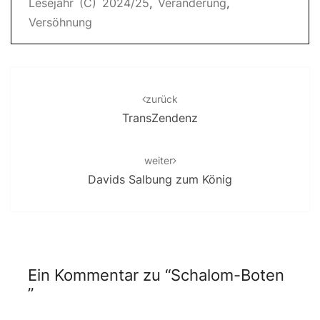
Lesejahr (C) 2024/25
,
Veränderung
,
Versöhnung
Post
navigation
zurück
TransZendenz
weiter
Davids Salbung zum König
Ein Kommentar zu “
Schalom-Boten
”