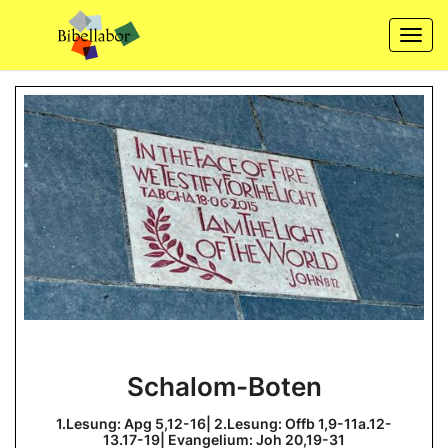
Skip
to
Togg
content
navi
Schalom-
Schalom-Boten
Boten
1.Lesung:
1.Lesung: Apg 5,12-16| 2.Lesung: Offb 1,9-11a.12-
Apg
13.17-19| Evangelium: Joh 20,19-31
5,12-