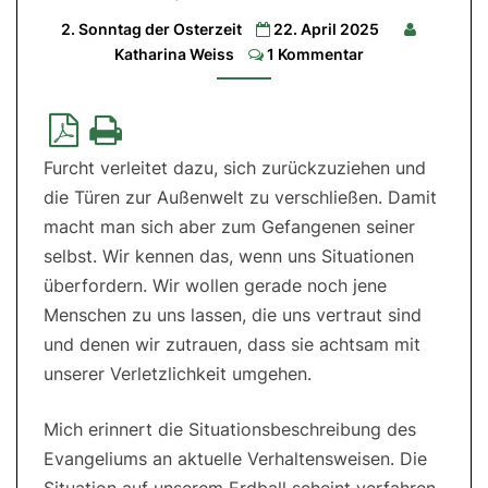
16|
2. Sonntag der Osterzeit
22. April 2025
2.Lesung:
Comments
Offb
Katharina Weiss
1 Kommentar
1,9-
11a.12-
13.17-
19|
Evangelium:
Joh
20,19-
Furcht verleitet dazu, sich zurückzuziehen und
31
die Türen zur Außenwelt zu verschließen. Damit
macht man sich aber zum Gefangenen seiner
selbst. Wir kennen das, wenn uns Situationen
überfordern. Wir wollen gerade noch jene
Menschen zu uns lassen, die uns vertraut sind
und denen wir zutrauen, dass sie achtsam mit
unserer Verletzlichkeit umgehen.
Mich erinnert die Situationsbeschreibung des
Evangeliums an aktuelle Verhaltensweisen. Die