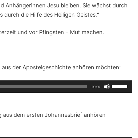
 Anhängerinnen Jesu bleiben. Sie wächst durch
 durch die Hilfe des Heiligen Geistes.“
sterzeit und vor Pfingsten – Mut machen.
g aus der Apostelgeschichte anhören möchten:
Pfeiltasten
00:00
Hoch/Runt
benutzen,
um
g aus dem ersten Johannesbrief anhören
die
Lautstärke