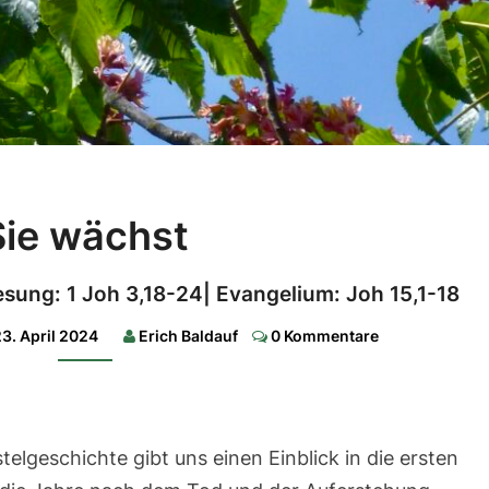
Sie
Sie wächst
wächst
1.
esung: 1 Joh 3,18-24| Evangelium: Joh 15,1-18
Lesung:
Apg
9,26-
Comments
23. April 2024
Erich Baldauf
0 Kommentare
31|
2.
Lesung:
1
Joh
3,18-
24|
elgeschichte gibt uns einen Einblick in die ersten
Evangelium:
Joh