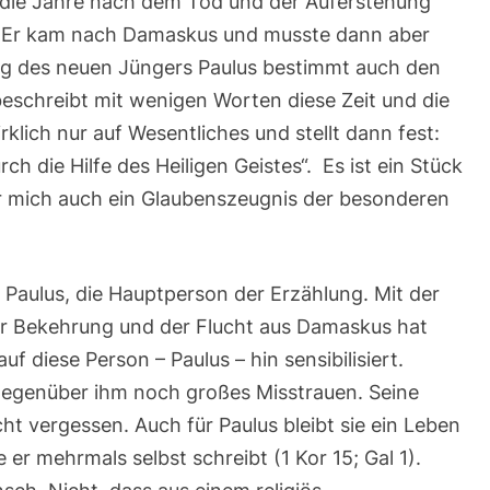
 die Jahre nach dem Tod und der Auferstehung
15,1-
t. Er kam nach Damaskus und musste dann aber
18
ng des neuen Jüngers Paulus bestimmt auch den
beschreibt mit wenigen Worten diese Zeit und die
klich nur auf Wesentliches und stellt dann fest:
ch die Hilfe des Heiligen Geistes“. Es ist ein Stück
r mich auch ein Glaubenszeugnis der besonderen
 Paulus, die Hauptperson der Erzählung. Mit der
r Bekehrung und der Flucht aus Damaskus hat
f diese Person – Paulus – hin sensibilisiert.
 gegenüber ihm noch großes Misstrauen. Seine
cht vergessen. Auch für Paulus bleibt sie ein Leben
e er mehrmals selbst schreibt (1 Kor 15; Gal 1).