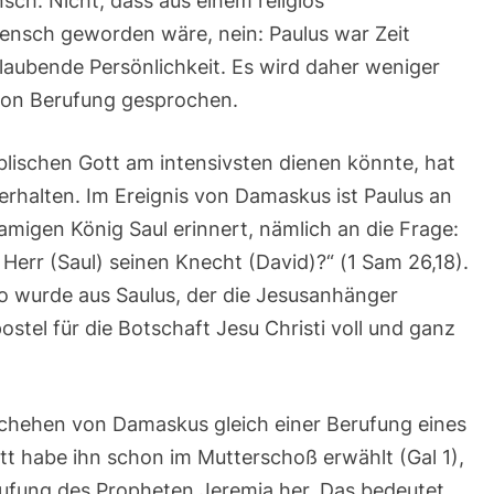
nsch. Nicht, dass aus einem religiös
Mensch geworden wäre, nein: Paulus war Zeit
laubende Persönlichkeit. Es wird daher weniger
on Berufung gesprochen.
iblischen Gott am intensivsten dienen könnte, hat
 erhalten. Im Ereignis von Damaskus ist Paulus an
amigen König Saul erinnert, nämlich an die Frage:
Herr (Saul) seinen Knecht (David)?“ (1 Sam 26,18).
 So wurde aus Saulus, der die Jesusanhänger
postel für die Botschaft Jesu Christi voll und ganz
eschehen von Damaskus gleich einer Berufung eines
t habe ihn schon im Mutterschoß erwählt (Gal 1),
erufung des Propheten Jeremia her. Das bedeutet,