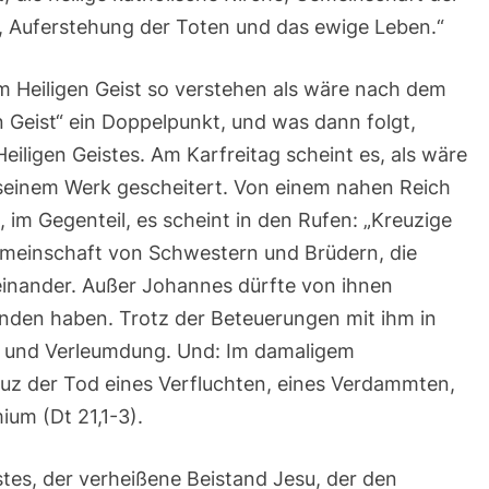
7.12-
, Auferstehung der Toten und das ewige Leben.“
13;
Röm
8,8-
17|Evangelium:
 Heiligen Geist so verstehen als wäre nach dem
Joh
20,19-
n Geist“ ein Doppelpunkt, und was dann folgt,
23;
Joh
iligen Geistes. Am Karfreitag scheint es, als wäre
14,15-
 seinem Werk gescheitert. Von einem nahen Reich
16.23b-
26
n, im Gegenteil, es scheint in den Rufen: „Kreuzige
emeinschaft von Schwestern und Brüdern, die
einander. Außer Johannes dürfte von ihnen
den haben. Trotz der Beteuerungen mit ihm in
t und Verleumdung. Und: Im damaligem
uz der Tod eines Verfluchten, eines Verdammten,
um (Dt 21,1-3).
stes, der verheißene Beistand Jesu, der den