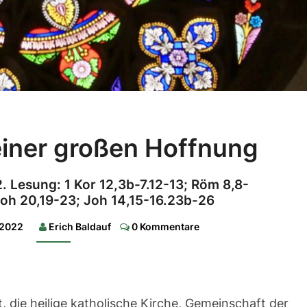
Bekenntnis
einer großen Hoffnung
einer
großen
2. Lesung: 1 Kor 12,3b-7.12-13; Röm 8,8-
Hoffnung
oh 20,19-23; Joh 14,15-16.23b-26
1.
Comments
Lesung:
i 2022
Erich Baldauf
0 Kommentare
Apg
2,1-
11|2.
Lesung:
1
Kor
t, die heilige katholische Kirche, Gemeinschaft der
12,3b-