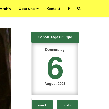
Search
 Archiv
Über uns
Kontakt
Icon
Schott Tagesliturgie
6
Donnerstag
August 2026
zurück
weiter