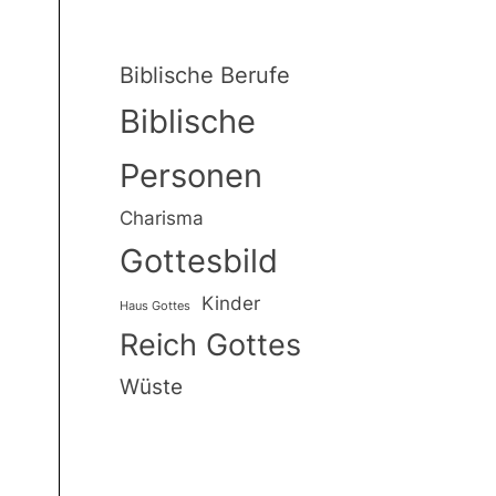
Biblische Berufe
er
Biblische
Personen
Charisma
er
Gottesbild
Kinder
Haus Gottes
Reich Gottes
er
Wüste