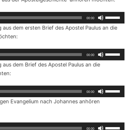
Pfeiltasten
00:00
Hoch/Runt
 aus dem ersten Brief des Apostel Paulus an die
benutzen,
öchten:
um
die
Pfeiltasten
00:00
Lautstärke
Hoch/Runt
 aus dem Brief des Apostel Paulus an die
zu
benutzen,
ten:
regeln.
um
die
Pfeiltasten
00:00
Lautstärke
Hoch/Runt
ligen Evangelium nach Johannes anhören
zu
benutzen,
regeln.
um
die
Pfeiltasten
00:00