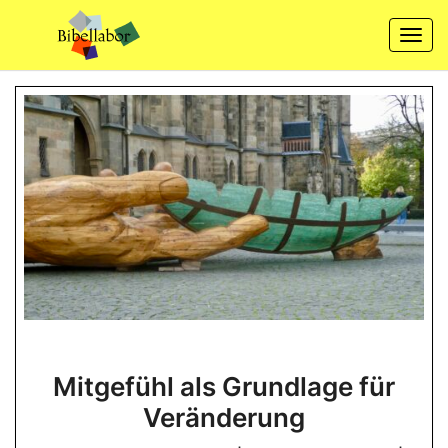
Skip
to
Togg
content
navi
Mitgefühl
Mitgefühl als Grundlage für
als
Veränderung
Grundlage
für