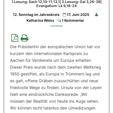
1.Lesung: Sach 12,10-11;13,1| 2.Lesung: Gal 3,26-39|
Veränderung
Evangelium: Lk 9,18-24
1.Lesung:
12. Sonntag im Jahreskreis
17. Juni 2025
Sach
Comments
Katharina Weiss
1 Kommentar
12,10-
11;13,1|
2.Lesung:
Gal
3,26-
39|
Evangelium:
Lk
Die Präsidentin der europäischen Union hat vor
9,18-
24
kurzem den internationalen Karlspreis zu
Aachen für Verdienste um Europa erhalten.
Dieser Preis wurde nach dem zweiten Weltkrieg
1950 gestiftet, als Europa in Trümmern lag und
es galt, offene Gräben zuzuschütten und neue
friedvolle Wege zu finden. Ursula von der Leyen
hielt eine eindrückliche Dankesrede: „Wir
müssen der Realität von heute ins Auge sehen.
Wir können nicht tatenlos den Umwälzungen