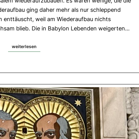
alem wiederaufzubauen. Es waren wenige, die die
Gal
6,
deraufbau ging daher mehr als nur schleppend
14-
18|
 enttäuscht, weil am Wiederaufbau nichts
Evangelium:
Lk
hsam blieb. Die in Babylon Lebenden weigerten…
10,1-
12.17-
20
weiterlesen
weiterlesen