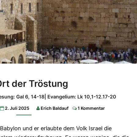
Ein
Ort der Tröstung
Ort
der
esung: Gal 6, 14-18| Evangelium: Lk 10,1-12.17-20
Tröstung
Comments
2. Juli 2025
Erich Baldauf
1 Kommentar
1.Lesung:
Jes
66,10-
Babylon und er erlaubte dem Volk Israel die
14c|
2.Lesung: