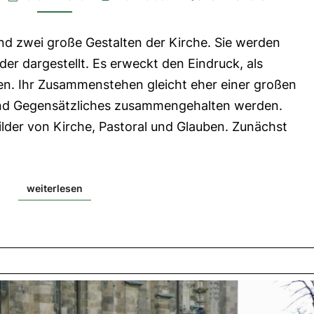
1.Lesung:
Apg
3,1-
ind zwei große Gestalten der Kirche. Sie werden
10|
2.Lesung:
er dargestellt. Es erweckt den Eindruck, als
Gal
1,11-
n. Ihr Zusammenstehen gleicht eher einer großen
20|
Evangelium:
und Gegensätzliches zusammengehalten werden.
Joh
21,1.15-
Bilder von Kirche, Pastoral und Glauben. Zunächst
19
weiterlesen
weiterlesen