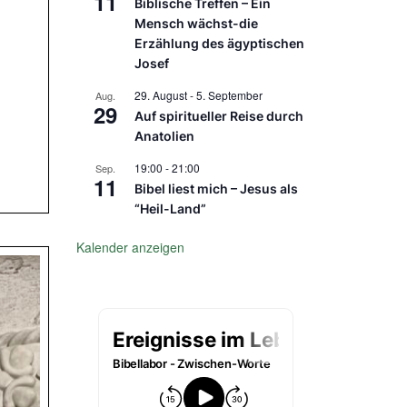
11
Biblische Treffen – Ein
Mensch wächst-die
Erzählung des ägyptischen
Josef
29. August
-
5. September
Aug.
29
Auf spiritueller Reise durch
Anatolien
19:00
-
21:00
Sep.
11
Bibel liest mich – Jesus als
“Heil-Land”
Kalender anzeigen