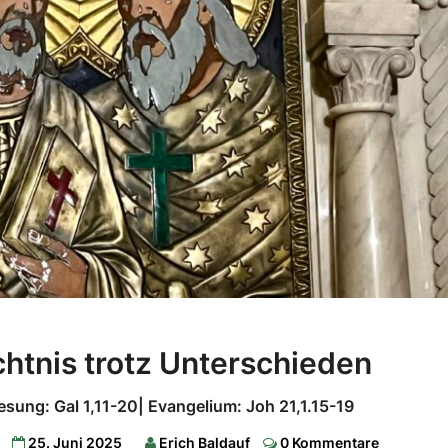
Großes
htnis trotz Unterschieden
Vermächtnis
trotz
esung: Gal 1,11-20| Evangelium: Joh 21,1.15-19
Unterschieden
Comments
k
25. Juni 2025
Erich Baldauf
0 Kommentare