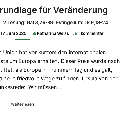
Mitgefühl
Grundlage für Veränderung
als
Grundlage
1| 2.Lesung: Gal 3,26-39| Evangelium: Lk 9,18-24
für
Comments
17. Juni 2025
Katharina Weiss
1 Kommentar
Veränderung
1.Lesung:
n Union hat vor kurzem den internationalen
Sach
12,10-
nste um Europa erhalten. Dieser Preis wurde nach
11;13,1|
2.Lesung:
iftet, als Europa in Trümmern lag und es galt,
Gal
3,26-
neue friedvolle Wege zu finden. Ursula von der
39|
Evangelium:
Dankesrede: „Wir müssen…
Lk
9,18-
24
weiterlesen
weiterlesen